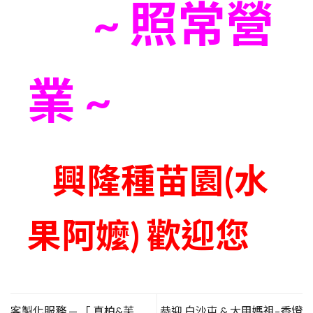
~ 照常營
業 ~
興隆種苗園(水
果阿嬤) 歡迎您
客製化服務 — 「 真柏&芙
恭迎 白沙屯 & 大甲媽祖–香燈