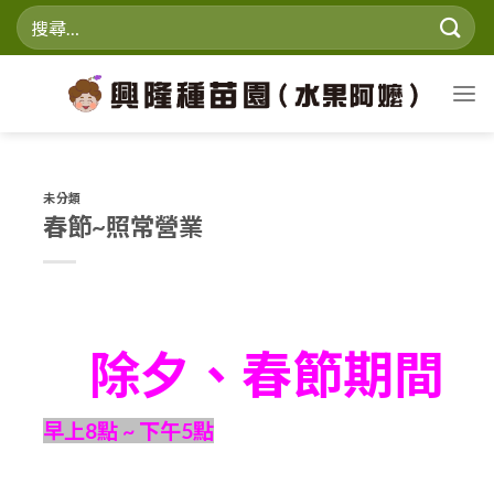
Skip
搜
to
尋
content
關
鍵
字:
未分類
春節~照常營業
除夕、春節期間
早上8點 ~ 下午5點