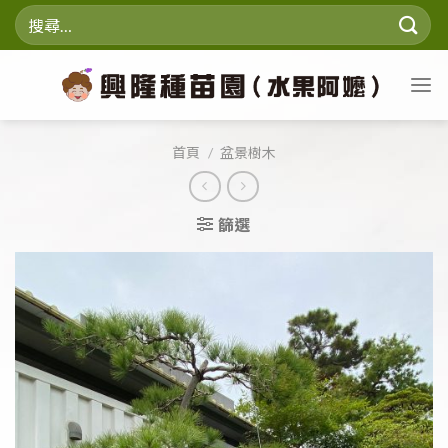
Skip
搜
to
尋
content
關
鍵
字:
首頁
/
盆景樹木
篩選