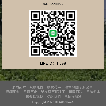
04-8228822
LINE ID： lhp88
果樹苗木
景觀用樹
觀賞花卉
灌木與圓球波波草
綠籬用樹
各類草皮
草皮與草花種子
苗園百科
盆景樹木
披覆性植栽
聯絡我們
隱私權政策
Copyright 2026 © 興隆種苗園