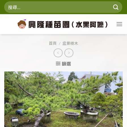
Skip
搜
to
尋
content
關
鍵
字:
首頁
/
盆景樹木
篩選