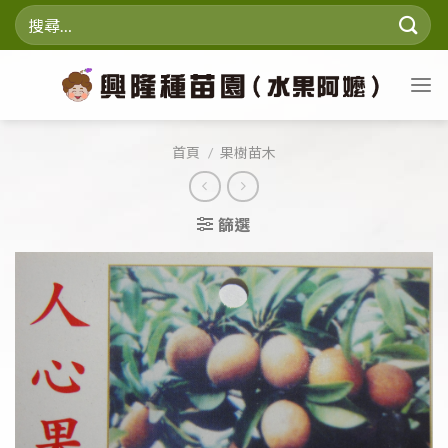
Skip
搜
to
尋
content
關
鍵
字:
首頁
/
果樹苗木
篩選