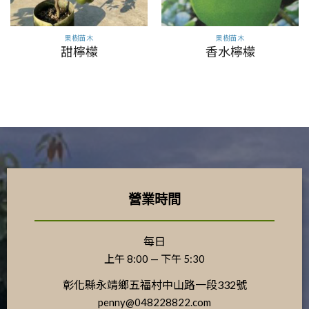
果樹苗木
果樹苗木
甜檸檬
香水檸檬
營業時間
每日
上午 8:00 — 下午 5:30
彰化縣永靖鄉五福村中山路一段332號
penny@048228822.com