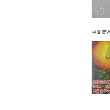
相關商
樹苗木
果樹苗木
番茄
南美假櫻桃