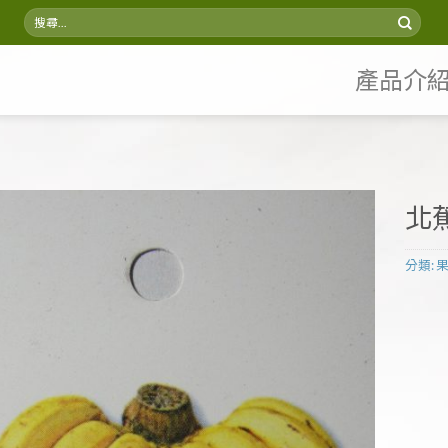
搜
尋
關
鍵
產品介
字:
北
分類: