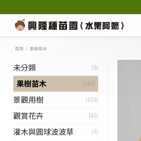
Skip
to
content
首頁
/
果樹苗木
未分類
(3)
果樹苗木
(180)
景觀用樹
(103)
觀賞花卉
(42)
灌木與圓球波波草
(7)