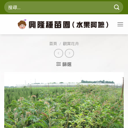
Skip
搜
to
尋
content
關
鍵
字:
首頁
/
觀賞花卉
篩選