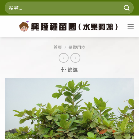
Skip
搜
to
尋
content
關
鍵
字:
首頁
/
景觀用樹
篩選