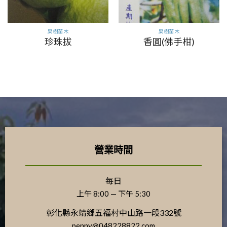
果樹苗木
果樹苗木
珍珠拔
香圓(佛手柑)
營業時間
每日
上午 8:00 — 下午 5:30
彰化縣永靖鄉五福村中山路一段332號
penny@048228822.com