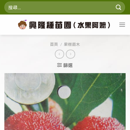
Skip
搜
to
尋
content
關
鍵
字:
首頁
/
果樹苗木
篩選