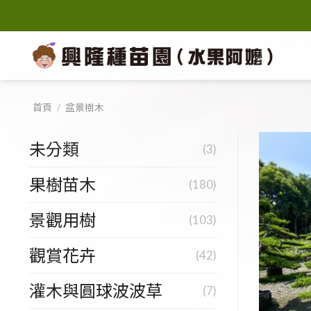
Skip
to
content
首頁
/
盆景樹木
未分類
(3)
果樹苗木
(180)
景觀用樹
(103)
觀賞花卉
(42)
灌木與圓球波波草
(7)