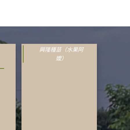
興隆種苗（水果阿
嬤）