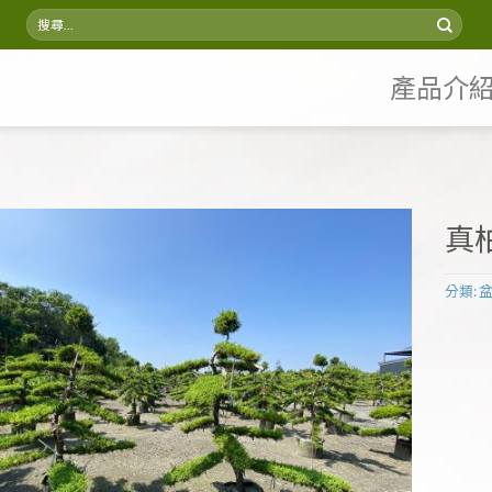
搜
尋
關
鍵
產品介
字:
真柏
分類: