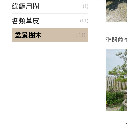
綠籬用樹
(1)
各類草皮
(11)
盆景樹木
(111)
相關商
景樹木
盆景樹木
 -23
五葉松 -17