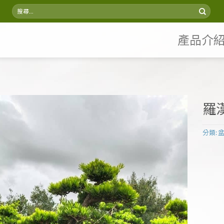
搜
尋
關
鍵
產品介
字:
羅漢
分類: