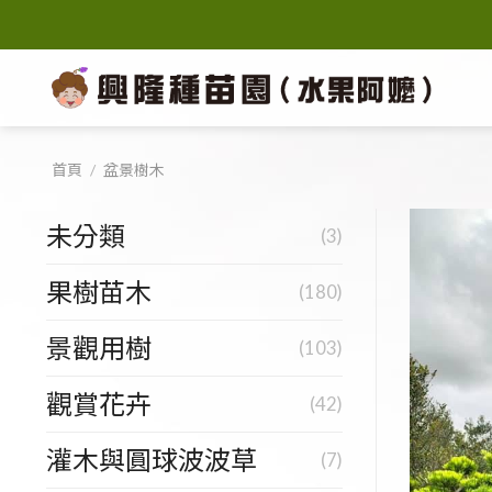
Skip
to
content
首頁
/
盆景樹木
未分類
(3)
果樹苗木
(180)
景觀用樹
(103)
觀賞花卉
(42)
灌木與圓球波波草
(7)