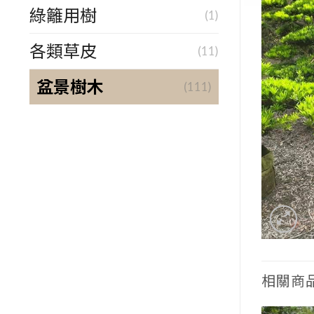
綠籬用樹
(1)
各類草皮
(11)
盆景樹木
(111)
相關商