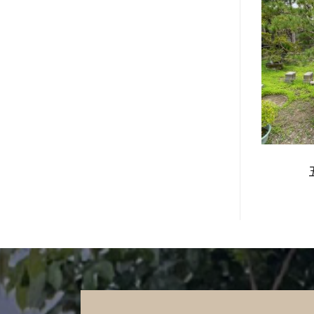
景樹木
盆景樹木
松 -19
羅漢松 -6