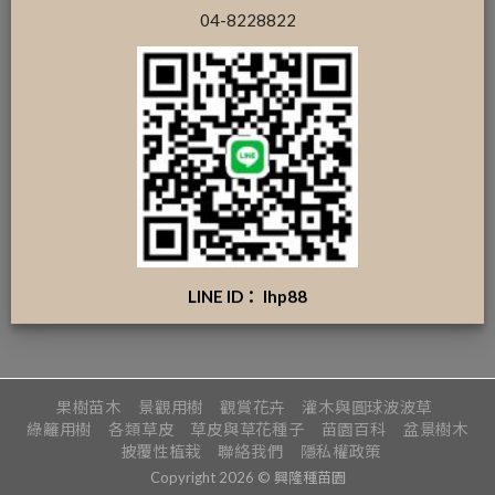
04-8228822
LINE ID： lhp88
果樹苗木
景觀用樹
觀賞花卉
灌木與圓球波波草
綠籬用樹
各類草皮
草皮與草花種子
苗園百科
盆景樹木
披覆性植栽
聯絡我們
隱私權政策
Copyright 2026 © 興隆種苗園