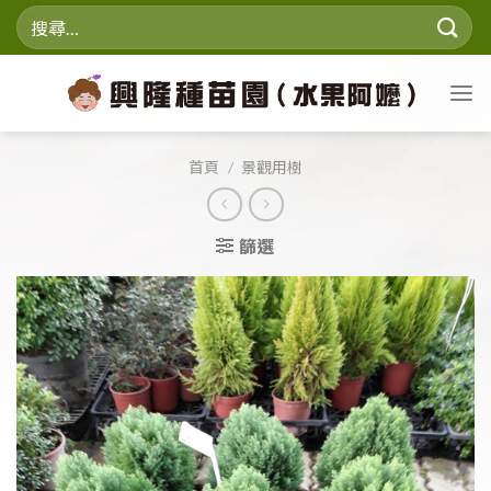
Skip
搜
to
尋
content
關
鍵
字:
首頁
/
景觀用樹
篩選