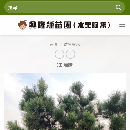
Skip
搜
to
尋
content
關
鍵
字:
首頁
/
盆景樹木
篩選