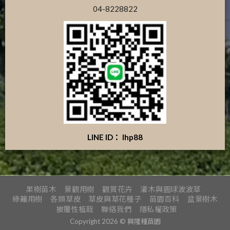
04-8228822
LINE ID： lhp88
果樹苗木
景觀用樹
觀賞花卉
灌木與圓球波波草
綠籬用樹
各類草皮
草皮與草花種子
苗園百科
盆景樹木
披覆性植栽
聯絡我們
隱私權政策
Copyright 2026 © 興隆種苗園