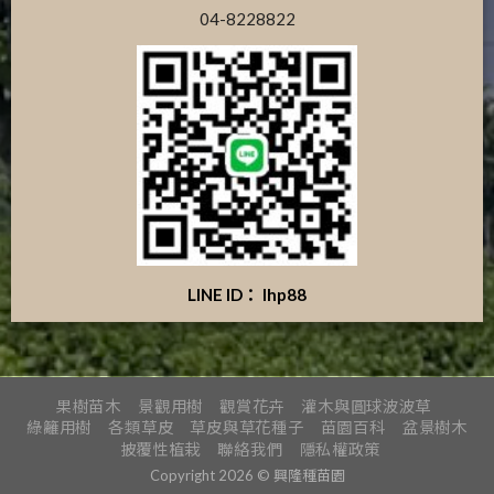
04-8228822
LINE ID： lhp88
果樹苗木
景觀用樹
觀賞花卉
灌木與圓球波波草
綠籬用樹
各類草皮
草皮與草花種子
苗園百科
盆景樹木
披覆性植栽
聯絡我們
隱私權政策
Copyright 2026 © 興隆種苗園