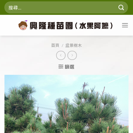
Skip
搜
to
尋
content
關
鍵
字:
首頁
/
盆景樹木
篩選