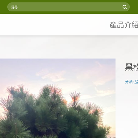
搜
尋
關
鍵
產品介
字:
黑松
分類: