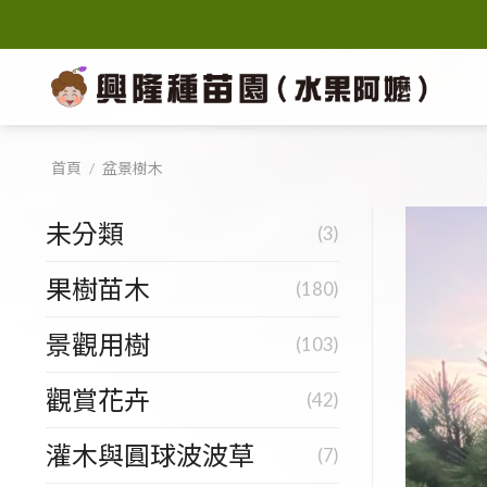
Skip
to
content
首頁
/
盆景樹木
未分類
(3)
果樹苗木
(180)
景觀用樹
(103)
觀賞花卉
(42)
灌木與圓球波波草
(7)