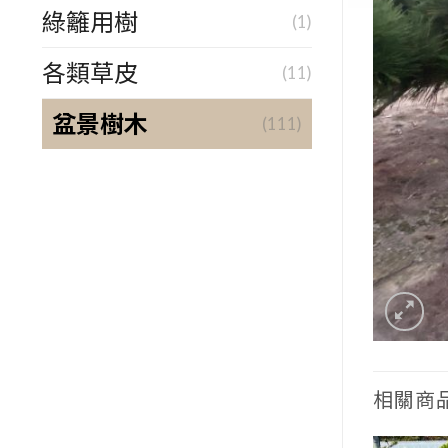
綠籬用樹
(1)
各類草皮
(11)
盆景樹木
(111)
相關商