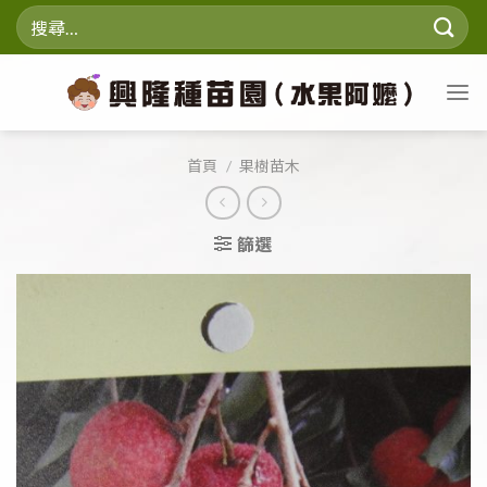
Skip
搜
to
尋
content
關
鍵
字:
首頁
/
果樹苗木
篩選