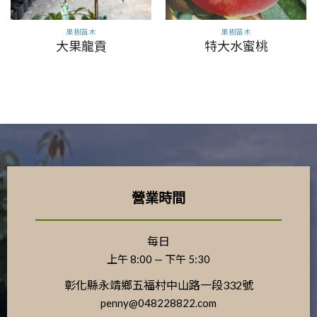
果樹苗木
果樹苗木
大果龍貢
特大水蜜桃
營業時間
每日
上午 8:00 — 下午 5:30
彰化縣永靖鄉五福村中山路一段332號
penny@048228822.com